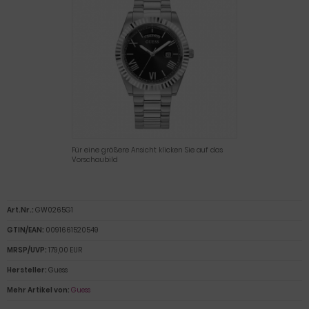
Für eine größere Ansicht klicken Sie auf das
Vorschaubild
Art.Nr.:
GW0265G1
GTIN/EAN:
0091661520549
MRSP/UVP:
179,00 EUR
Hersteller:
Guess
Mehr Artikel von:
Guess