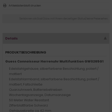
Artikeldatenblatt drucken
Sie können als Gast (bzw. mit Ihrem derzeitigen Status) keine Preise sehen.
Details
PRODUKTBESCHREIBUNG
Guess Connoisseur Herrenuhr Multifunktion GW0265G1
Edelstahlgehäuse, silberfarbene Beschichtung, poliert /
mattiert
Edelstahlarmband, silberfarbene Beschichtung, poliert /
mattiert, Faltschließe
Quarzuhrwerk, Batteriebetrieben
Wochentagsanzeige, Datumsanzeige
50 Meter Water Resistant
Zifferblattfarbe Schwarz
Gehäusebreite ca. 42 mm