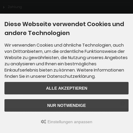
Zahlung
Versand
Diese Webseite verwendet Cookies und
Dropshipping Service
andere Technologien
EPR
Wir verwenden Cookies und ähnliche Technologien, auch
Kontakt
von Drittanbietern, um die ordentliche Funktionsweise der
Cookie Einstellungen
Website zu gewährleisten, die Nutzung unseres Angebotes
zu analysieren und Ihnen ein bestmögliches
Einkaufserlebnis bieten zu können. Weitere Informationen
finden Sie in unserer Datenschutzerklärung.
Newsletter-Anmeldung
ALLE AKZEPTIEREN
E-Mail-Adresse:
NUR NOTWENDIGE
Der Newsletter kann jederzeit hier oder in Ihrem Kundenkonto abbestellt werden.
Einstellungen anpassen