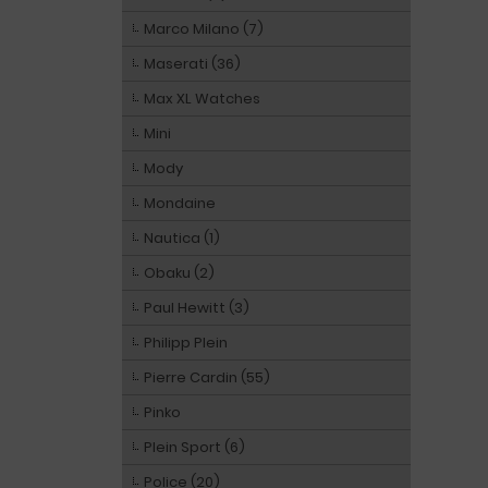
Marco Milano (7)
Maserati (36)
Max XL Watches
Mini
Mody
Mondaine
Nautica (1)
Obaku (2)
Paul Hewitt (3)
Philipp Plein
Pierre Cardin (55)
Pinko
Plein Sport (6)
Police (20)