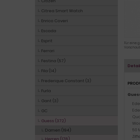
Citizen
Citrea Smart Watch
Enrico Coveri
Escada
Esprit
Für eine g
Vorschaub
Ferrari
Festina (57)
Detai
Fila (14)
Frederique Constant (3)
PROD
Furla
Guess
Gant (3)
Ede
Ede
GC
Qua
Guess (372)
Woc
50 
Damen (194)
Ziff
Herren (178)