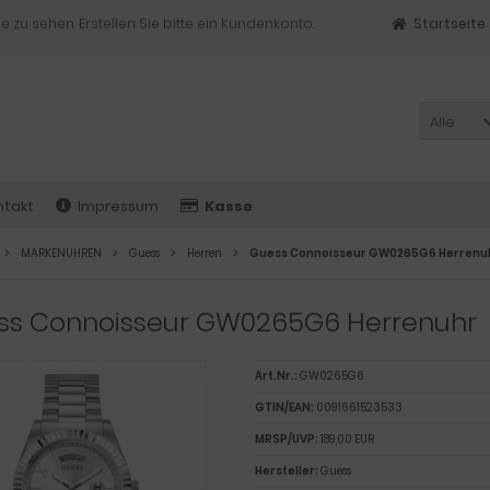
e zu sehen. Erstellen Sie bitte ein Kundenkonto.
Startseite
Alle
ntakt
Impressum
Kasse
MARKENUHREN
Guess
Herren
Guess Connoisseur GW0265G6 Herrenu
ss Connoisseur GW0265G6 Herrenuhr
Art.Nr.:
GW0265G6
GTIN/EAN:
0091661523533
MRSP/UVP:
189,00 EUR
Hersteller:
Guess