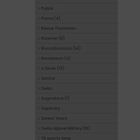
Pulsar
Puma (4)
Revue Thommen
Roamer (9)
Roccobarocco (14)
Romanson (4)
s.Oliver (13)
Sector
Seiko
Sognatore (1)
Superdry
Sweet Years
Swiss Alpine Military (16)
T5 sports time