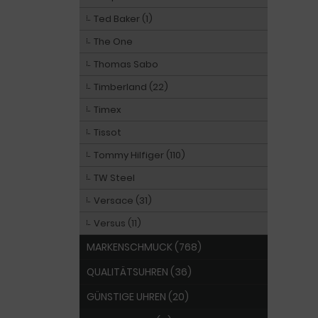
Ted Baker (1)
The One
Thomas Sabo
Timberland (22)
Timex
Tissot
Tommy Hilfiger (110)
TW Steel
Versace (31)
Versus (11)
MARKENSCHMUCK (768)
QUALITÄTSUHREN (36)
GÜNSTIGE UHREN (20)