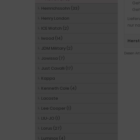
Geh
Heinrichssohn (33)
Geh
Henry London
Liefe
nur no
ICE Watch (2)
Iwood (14)
Herst
JDM Military (2)
Diesen Ar
Jowissa (7)
Just Cavalli (17)
Kappa
Kenneth Cole (4)
Lacoste
Lee Cooper (1)
LIU-JO (1)
Lorus (27)
Luminox (4)