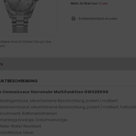
Mehr Artikel von:
Guess
Artikeldatenblatt drucken
rößere Ansicht klicken Sie auf das
ild
ls
UKTBESCHREIBUNG
 Connoisseur Herrenuhr Multifunktion GW0265G6
lstahlgehäuse, silberfarbene Beschichtung, poliert / mattiert
lstahlarmband, silberfarbene Beschichtung, poliert / mattiert, Faltschl
rzuhrwerk, Batteriebetrieben
hentagsanzeige, Datumsanzeige
Meter Water Resistant
erblattfarbe Silber