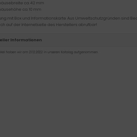
äusebreite ca. 42 mm
äusehöhe ca. 10 mm
rung mit Box und Informationskarte. Aus Umweltschutzgründen sind B
ch auf der Internetseite des Herstellers abrufbar!
eller Informationen
tikel haben wir am 21.12.2022 in unseren Katalog aufgenommen.