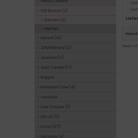
Henry London
Geh
Geh
ICE Watch (2)
Liefe
Damen (2)
Herren
Herst
Iwood (14)
Diesen Ar
JDM Military (2)
Jowissa (7)
Just Cavalli (17)
Kappa
Kenneth Cole (4)
Lacoste
Lee Cooper (1)
LIU-JO (1)
Lorus (27)
Luminox (4)