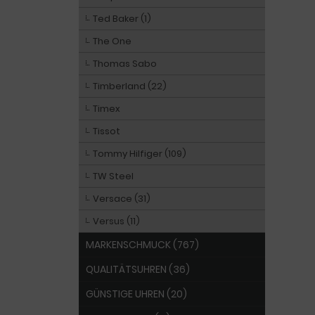
Ted Baker (1)
The One
Thomas Sabo
Timberland (22)
Timex
Tissot
Tommy Hilfiger (109)
TW Steel
Versace (31)
Versus (11)
MARKENSCHMUCK (767)
QUALITÄTSUHREN (36)
GÜNSTIGE UHREN (20)