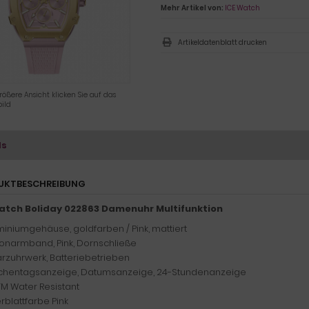
Mehr Artikel von:
ICE Watch
Artikeldatenblatt drucken
rößere Ansicht klicken Sie auf das
ild
ls
UKTBESCHREIBUNG
atch Boliday 022863 Damenuhr Multifunktion
miniumgehäuse, goldfarben / Pink, mattiert
ikonarmband, Pink, Dornschließe
rzuhrwerk, Batteriebetrieben
hentagsanzeige, Datumsanzeige, 24-Stundenanzeige
TM Water Resistant
erblattfarbe Pink