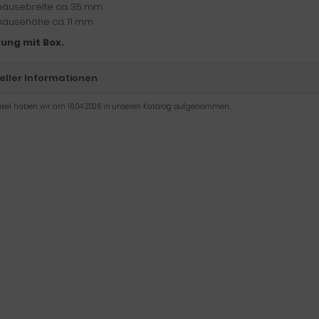
äusebreite ca. 35 mm
äusehöhe ca. 11 mm
rung mit Box.
eller Informationen
tikel haben wir am 16.04.2026 in unseren Katalog aufgenommen.