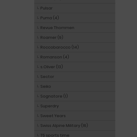
Pulsar
Puma (4)
Revue Thommen
Roamer (9)
Roccobarocco (14)
Romanson (4)
s.Oliver (13)
Sector
Seiko
Sognatore (1)
Superdry
Sweet Years
Swiss Alpine Military (16)
T5 sports time