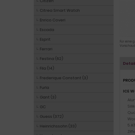
Citizen
Citrea Smart Watch
Enrico Coveri
Escada
Esprit
Für eine g
Vorschaub
Ferrari
Festina (62)
Detai
Fila (14)
Frederique Constant (3)
PROD
Furla
ICE W
Gant (3)
Alu
Sil
GC
Qua
Guess (372)
Woc
5 A
Heinrichssohn (33)
Ziff