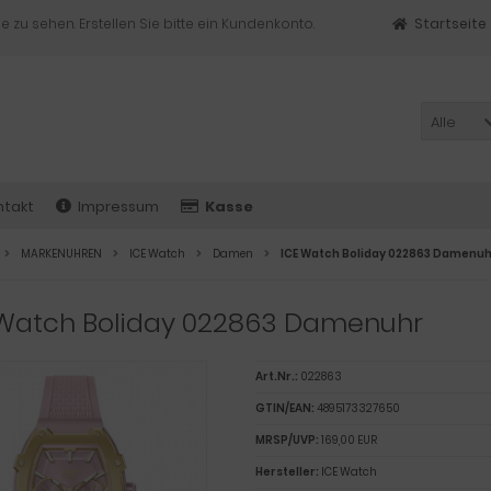
e zu sehen. Erstellen Sie bitte ein Kundenkonto.
Startseite
Alle
ntakt
Impressum
Kasse
MARKENUHREN
ICE Watch
Damen
ICE Watch Boliday 022863 Damenuh
 Watch Boliday 022863 Damenuhr
Art.Nr.:
022863
GTIN/EAN:
4895173327650
MRSP/UVP:
169,00 EUR
Hersteller:
ICE Watch