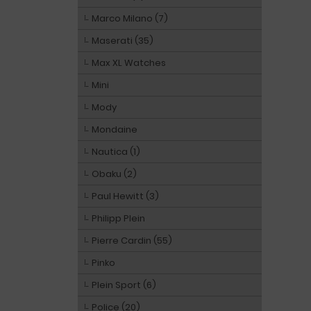
Marco Milano (7)
Maserati (35)
Max XL Watches
Mini
Mody
Mondaine
Nautica (1)
Obaku (2)
Paul Hewitt (3)
Philipp Plein
Pierre Cardin (55)
Pinko
Plein Sport (6)
Police (20)