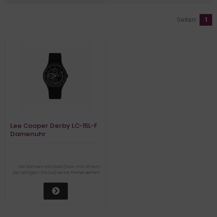
Seiten:
1
Lee Cooper Derby LC-15L-F
Damenuhr
Sie können als Gast (bzw. mit Ihrem
derzeitigen Status) keine Preise sehen.