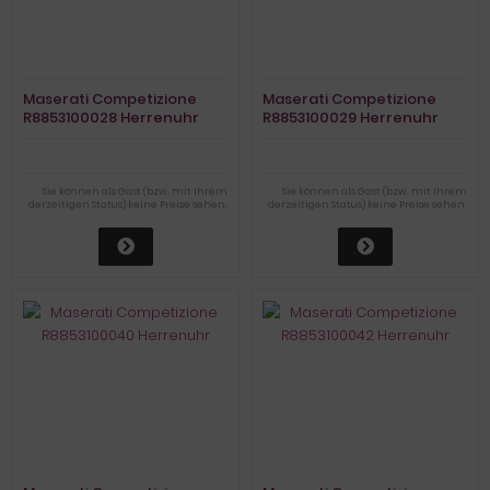
Maserati Competizione
Maserati Competizione
R8853100028 Herrenuhr
R8853100029 Herrenuhr
Sie können als Gast (bzw. mit Ihrem
Sie können als Gast (bzw. mit Ihrem
derzeitigen Status) keine Preise sehen.
derzeitigen Status) keine Preise sehen.