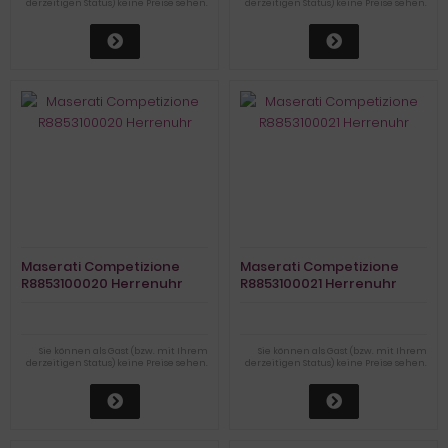
derzeitigen Status) keine Preise sehen.
derzeitigen Status) keine Preise sehen.
Maserati Competizione
Maserati Competizione
R8853100020 Herrenuhr
R8853100021 Herrenuhr
Sie können als Gast (bzw. mit Ihrem
Sie können als Gast (bzw. mit Ihrem
derzeitigen Status) keine Preise sehen.
derzeitigen Status) keine Preise sehen.