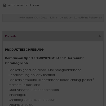
Artikeldatenblatt drucken
Sie können als Gast (bzw. mit Ihrem derzeitigen Status) keine Preise sehen.
Details
PRODUKTBESCHREIBUNG
Romanson Sports TM3207HM1JAB6R Herrenuhr
Chronograph
Edelstahlgehäuse, silber- und roségoldfarbene
Beschichtung, poliert / mattiert
Edelstahlarmband, silberfarbene Beschichtung, poliert /
mattiert, Faltschließe
Quarzuhrwerk, Batteriebetrieben
Mineralglas
Chronographfunktion, Stoppuhr
Datumsanzeige