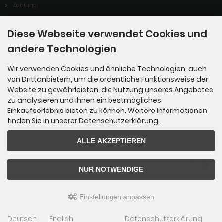
Zahlung
Versand
Diese Webseite verwendet Cookies und
Dropshipping Service
andere Technologien
EPR
Wir verwenden Cookies und ähnliche Technologien, auch
Kontakt
von Drittanbietern, um die ordentliche Funktionsweise der
Cookie Einstellungen
Website zu gewährleisten, die Nutzung unseres Angebotes
zu analysieren und Ihnen ein bestmögliches
Einkaufserlebnis bieten zu können. Weitere Informationen
finden Sie in unserer Datenschutzerklärung.
Newsletter-Anmeldung
ALLE AKZEPTIEREN
E-Mail-Adresse:
NUR NOTWENDIGE
Der Newsletter kann jederzeit hier oder in Ihrem Kundenkonto abbestellt werden.
Einstellungen anpassen
Deutsch
English
Datenschutzerklärung
ILA Uhren GmbH © 2026 | Template © 2009-2026 by
mod
ified eCommerce Shopsoftware