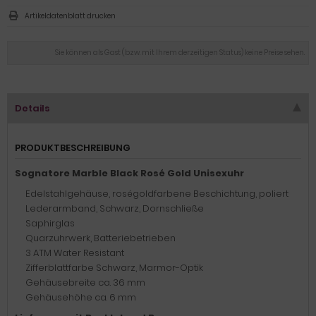
Artikeldatenblatt drucken
Sie können als Gast (bzw. mit Ihrem derzeitigen Status) keine Preise sehen.
Details
PRODUKTBESCHREIBUNG
Sognatore Marble Black Rosé Gold Unisexuhr
Edelstahlgehäuse, roségoldfarbene Beschichtung, poliert
Lederarmband, Schwarz, Dornschließe
Saphirglas
Quarzuhrwerk, Batteriebetrieben
3 ATM Water Resistant
Zifferblattfarbe Schwarz, Marmor-Optik
Gehäusebreite ca. 36 mm
Gehäusehöhe ca. 6 mm