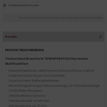
Artikeldatenblatt drucken
Sie können als Gast (bzw. mit Ihrem derzeitigen Status) keine Preise sehen.
Details
PRODUKTBESCHREIBUNG
Timberland Brantford TDWGF9001702 Herrenuhr
Multifunktion
Edelstahlgehäuse, silberfarbene Beschichtung, mattiert
Lederarmband, Braun, Dornschließe
Quarzuhrwerk, Batteriebetrieben
Wochentagsanzeige, Datumsanzeige, 24-Stundenanzeige
3 ATM Water Resistant
Zifferblattfarbe Schwarz
Gehäusebreite ca. 46 mm
Gehäusehöhe ca. 12 mm