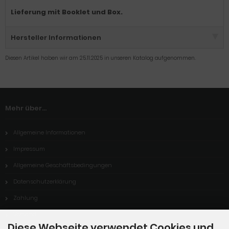
Lieferung mit Booklet und Box.
Hersteller Informationen
Diesen Artikel haben wir am 25.11.2025 in unseren Katalog aufgenommen.
Mehr über...
Allgemeine Informationen
Impressum
Allgemeine Geschäftsbedingungen
Datenschutzerklärung
Zahlung
Versand
Diese Webseite verwendet Cookies und