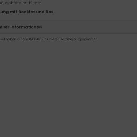
äusehöhe ca. 12 mm
rung mit Booklet und Box.
eller Informationen
tikel haben wir am 15.01.2025 in unseren Katalog aufgenommen.