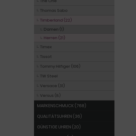
The One
Thomas Sabo
Timberland (22)
Damen (1)
Herren (21)
Timex
Tissot
Tommy Hilfiger (106)
TW Steel
Versace (31)
Versus (8)
MARKENSCHMUCK (768)
QUALITÄTSUHREN (36)
GÜNSTIGE UHREN (20)