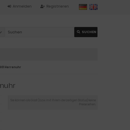
Anmelden
Registrieren
SUCHEN
901 Herrenuhr
enuhr
Sie können als Gast (bzw. mit Ihrem derzeitigen Status) keine
Preise sehen.