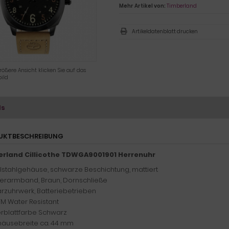
Mehr Artikel von:
Timberland
Artikeldatenblatt drucken
rößere Ansicht klicken Sie auf das
ild
ls
UKTBESCHREIBUNG
rland Cillicothe TDWGA9001901 Herrenuhr
lstahlgehäuse, schwarze Beschichtung, mattiert
erarmband, Braun, Dornschließe
rzuhrwerk, Batteriebetrieben
TM Water Resistant
ferblattfarbe Schwarz
äusebreite ca. 44 mm