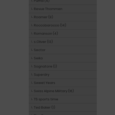
Puma (4)
Revue Thommen
Roamer (9)
Roccobarocco (14)
Romanson (4)
s.Oliver (13)
Sector
Seiko
Sognatore (1)
Superdry
Sweet Years
Swiss Alpine Military (16)
T5 sports time
Ted Baker (1)