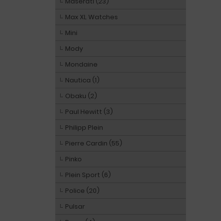
Maserati (23)
Max XL Watches
Mini
Mody
Mondaine
Nautica (1)
Obaku (2)
Paul Hewitt (3)
Philipp Plein
Pierre Cardin (55)
Pinko
Plein Sport (6)
Police (20)
Pulsar