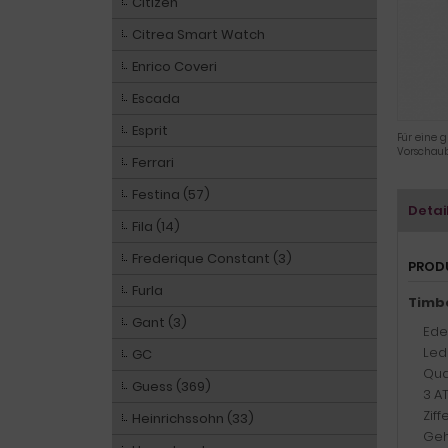
Citizen
Citrea Smart Watch
Enrico Coveri
Escada
Esprit
Für eine g
Vorschaub
Ferrari
Festina (57)
Detai
Fila (14)
Frederique Constant (3)
PROD
Furla
Timbe
Gant (3)
Ede
Led
GC
Qua
Guess (369)
3 A
Zif
Heinrichssohn (33)
Geh