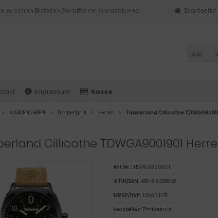
e zu sehen. Erstellen Sie bitte ein Kundenkonto.
Startseite
Alle
ntakt
Impressum
Kasse
MARKENUHREN
Timberland
Herren
Timberland Cillicothe TDWGA9001
erland Cillicothe TDWGA9001901 Herr
Art.Nr.:
TDWGA9001901
GTIN/EAN:
4894816088958
MRSP/UVP:
139,00 EUR
Hersteller:
Timberland