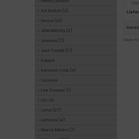
Henry London
Geh
ICE Watch (2)
Liefe
Iwood (14)
Herst
JDM Military (2)
Jowissa (7)
Diesen Ar
Just Cavalli (17)
Kappa
Kenneth Cole (4)
Lacoste
Lee Cooper (1)
LIU-JO
Lorus (27)
Luminox (4)
Marco Milano (7)