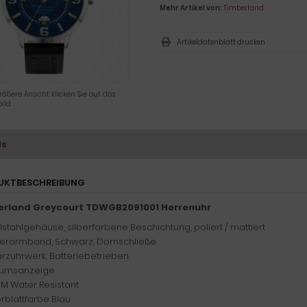
Mehr Artikel von:
Timberland
Artikeldatenblatt drucken
rößere Ansicht klicken Sie auf das
ild
ls
UKTBESCHREIBUNG
erland Greycourt TDWGB2091001 Herrenuhr
lstahlgehäuse, silberfarbene Beschichtung, poliert / mattiert
erarmband, Schwarz, Dornschließe
rzuhrwerk, Batteriebetrieben
umsanzeige
TM Water Resistant
erblattfarbe Blau