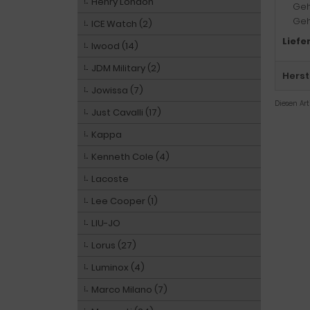
Henry London
Geh
Geh
ICE Watch (2)
Liefe
Iwood (14)
JDM Military (2)
Herst
Jowissa (7)
Diesen Ar
Just Cavalli (17)
Kappa
Kenneth Cole (4)
Lacoste
Lee Cooper (1)
LIU-JO
Lorus (27)
Luminox (4)
Marco Milano (7)