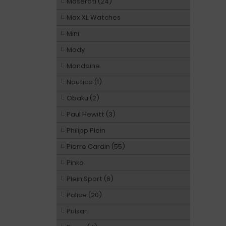
Maserati (24)
Max XL Watches
Mini
Mody
Mondaine
Nautica (1)
Obaku (2)
Paul Hewitt (3)
Philipp Plein
Pierre Cardin (55)
Pinko
Plein Sport (6)
Police (20)
Pulsar