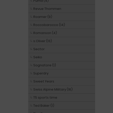
Puma (4)
Revue Thommen
Roamer (9)
Roccobarocco (14)
Romanson (4)
s.Oliver (13)
Sector
Seiko
Sognatore (1)
Superdry
Sweet Years
Swiss Alpine Military (16)
T5 sports time
Ted Baker (1)