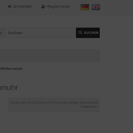
Anmelden
Registrieren
SUCHEN
001 Herrenuhr
enuhr
Sie können als Gast (bzw. mit Ihrem derzeitigen Status) keine
Preise sehen.