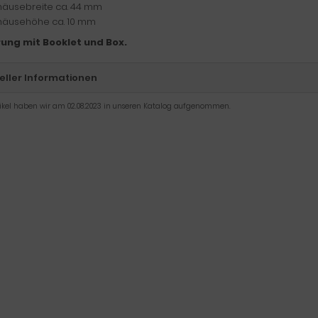
äusebreite ca. 44 mm
äusehöhe ca. 10 mm
rung mit Booklet und Box.
eller Informationen
tikel haben wir am 02.08.2023 in unseren Katalog aufgenommen.