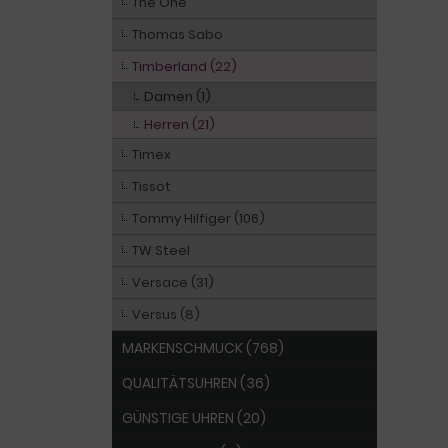
The One
Thomas Sabo
Timberland (22)
Damen (1)
Herren (21)
Timex
Tissot
Tommy Hilfiger (106)
TW Steel
Versace (31)
Versus (8)
MARKENSCHMUCK (768)
QUALITÄTSUHREN (36)
GÜNSTIGE UHREN (20)