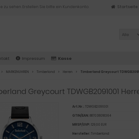
e zu sehen. Erstellen Sie bitte ein Kundenkonto.
Startseite
Alle
ntakt
Impressum
Kasse
MARKENUHREN
Timberland
Herren
Timberland Greycourt TDWGB2091
berland Greycourt TDWGB2091001 Herr
Art.Nr.:
TDWGB2091001
GTIN/EAN:
887038018364
MRSP/UVP:
129,00 EUR
Hersteller:
Timberland