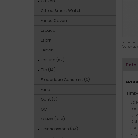
Citizen
Citrea Smart Watch
Enrico Coveri
Escada
Esprit
Für eine g
Vorschaub
Ferrari
Festina (57)
Detai
Fila (14)
Frederique Constant (3)
PROD
Furla
Timb
Gant (3)
Ede
Led
GC
Qua
Guess (369)
Dat
3 A
Heinrichssohn (33)
Ziff