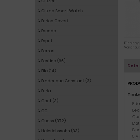
Citizen
Citrea Smart Watch
Enrico Coveri
Escada
Esprit
Für eine g
Vorschaub
Ferrari
Festina (66)
Detai
Fila (14)
Frederique Constant (3)
PROD
Furla
Timbe
Gant (3)
Ede
Led
GC
Qua
Guess (372)
Dat
Dua
Heinrichssohn (33)
5 A