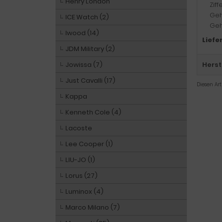
Henry London
Ziff
Geh
ICE Watch (2)
Geh
Iwood (14)
Liefe
JDM Military (2)
Jowissa (7)
Herst
Just Cavalli (17)
Diesen Ar
Kappa
Kenneth Cole (4)
Lacoste
Lee Cooper (1)
LIU-JO (1)
Lorus (27)
Luminox (4)
Marco Milano (7)