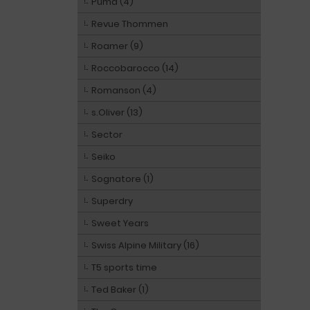
Puma (4)
Revue Thommen
Roamer (9)
Roccobarocco (14)
Romanson (4)
s.Oliver (13)
Sector
Seiko
Sognatore (1)
Superdry
Sweet Years
Swiss Alpine Military (16)
T5 sports time
Ted Baker (1)