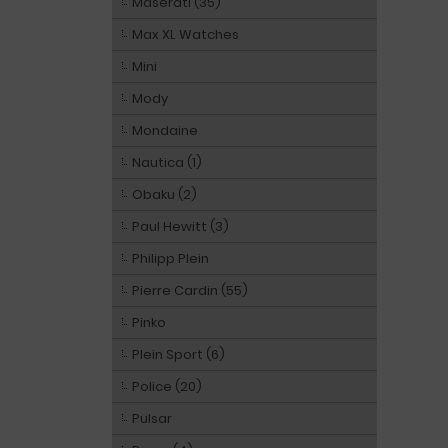
Maserati (35)
Max XL Watches
Mini
Mody
Mondaine
Nautica (1)
Obaku (2)
Paul Hewitt (3)
Philipp Plein
Pierre Cardin (55)
Pinko
Plein Sport (6)
Police (20)
Pulsar