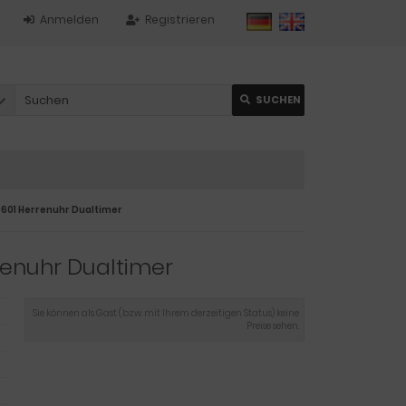
Anmelden
Registrieren
SUCHEN
0601 Herrenuhr Dualtimer
renuhr Dualtimer
Sie können als Gast (bzw. mit Ihrem derzeitigen Status) keine
Preise sehen.