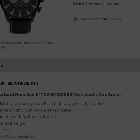
Mehr Artikel von:
Timberland
Artikeldatenblatt drucken
rößere Ansicht klicken Sie auf das
ild
ls
UKTBESCHREIBUNG
rland Henniker III TDWGF2100601 Herrenuhr Dualtimer
lstahlgehäuse, graue Beschichtung, poliert / mattiert
erarmband, Schwarz, Dornschließe
rzuhrwerk, Batteriebetrieben
umsanzeige
ltimer
TM Water Resistant