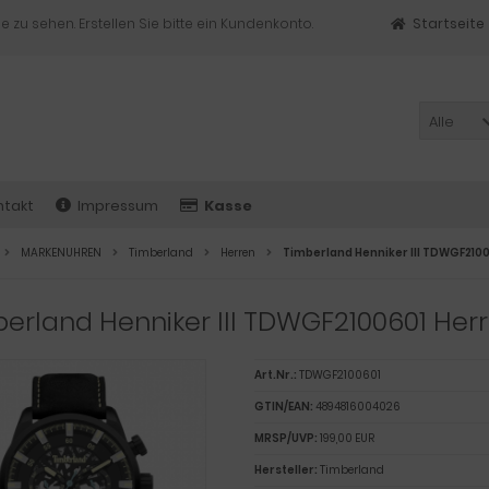
e zu sehen. Erstellen Sie bitte ein Kundenkonto.
Startseite
Alle
ntakt
Impressum
Kasse
MARKENUHREN
Timberland
Herren
Timberland Henniker III TDWGF210
erland Henniker III TDWGF2100601 Her
Art.Nr.:
TDWGF2100601
GTIN/EAN:
4894816004026
MRSP/UVP:
199,00 EUR
Hersteller:
Timberland