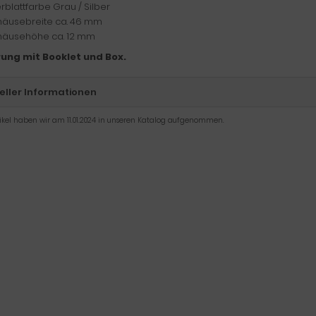
erblattfarbe Grau / Silber
äusebreite ca. 46 mm
äusehöhe ca. 12 mm
rung mit Booklet und Box.
eller Informationen
tikel haben wir am 11.01.2024 in unseren Katalog aufgenommen.