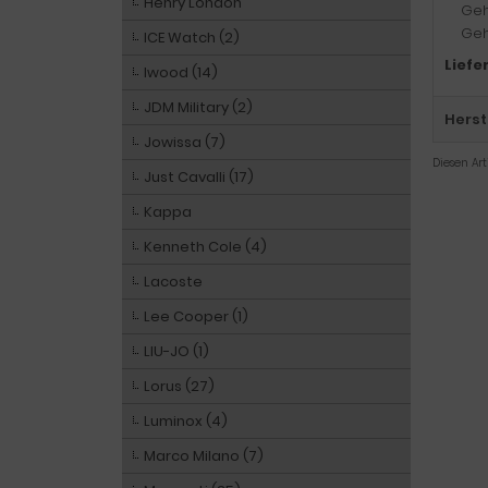
Henry London
Geh
Geh
ICE Watch (2)
Liefe
Iwood (14)
JDM Military (2)
Herst
Jowissa (7)
Diesen Ar
Just Cavalli (17)
Kappa
Kenneth Cole (4)
Lacoste
Lee Cooper (1)
LIU-JO (1)
Lorus (27)
Luminox (4)
Marco Milano (7)