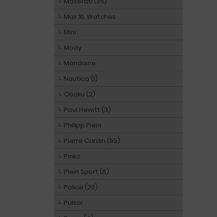
Maserati (35)
Max XL Watches
Mini
Mody
Mondaine
Nautica (1)
Obaku (2)
Paul Hewitt (3)
Philipp Plein
Pierre Cardin (55)
Pinko
Plein Sport (6)
Police (20)
Pulsar