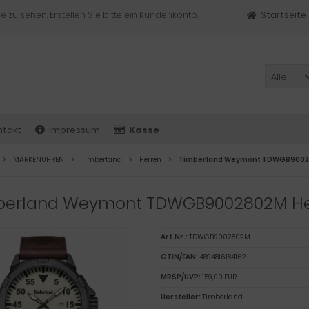
e zu sehen. Erstellen Sie bitte ein Kundenkonto.
Startseite
Alle
ntakt
Impressum
Kasse
MARKENUHREN
Timberland
Herren
Timberland Weymont TDWGB9002
berland Weymont TDWGB9002802M He
Art.Nr.:
TDWGB9002802M
GTIN/EAN:
4894816184162
MRSP/UVP:
159,00 EUR
Hersteller:
Timberland