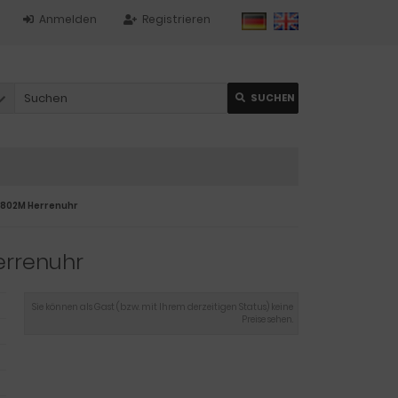
Anmelden
Registrieren
SUCHEN
802M Herrenuhr
rrenuhr
Sie können als Gast (bzw. mit Ihrem derzeitigen Status) keine
Preise sehen.