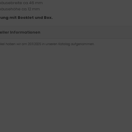
äusebreite ca. 46 mm
äusehöhe ca. 12 mm
rung mit Booklet und Box.
eller Informationen
tikel haben wir am 20.11.2025 in unseren Katalog aufgenommen.