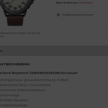
Mehr Artikel von:
Timberland
Artikeldatenblatt drucken
rößere Ansicht klicken Sie auf das
ild
ls
UKTBESCHREIBUNG
erland Weymont TDWGB9002802M Herrenuhr
lstahlgehäuse, graue Beschichtung, mattiert
erarmband, Braun, Dornschließe
rzuhrwerk, Batteriebetrieben
umsanzeige
TM Water Resistant
ferblattfarbe Beige