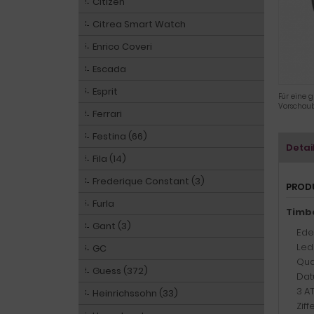
Citizen
Citrea Smart Watch
Enrico Coveri
Escada
Esprit
Für eine g
Vorschaub
Ferrari
Festina (66)
Detai
Fila (14)
Frederique Constant (3)
PROD
Furla
Timb
Gant (3)
Ede
Led
GC
Qua
Guess (372)
Dat
3 A
Heinrichssohn (33)
Zif