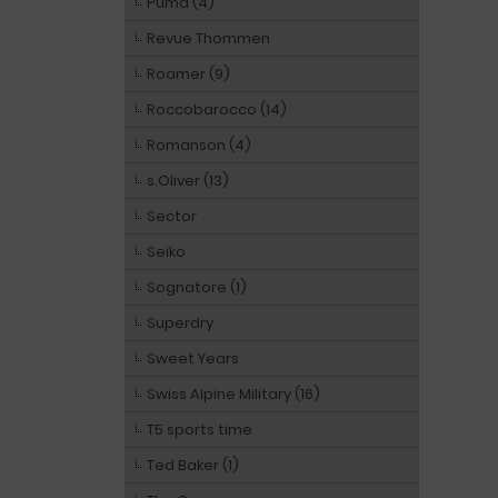
Puma (4)
Revue Thommen
Roamer (9)
Roccobarocco (14)
Romanson (4)
s.Oliver (13)
Sector
Seiko
Sognatore (1)
Superdry
Sweet Years
Swiss Alpine Military (16)
T5 sports time
Ted Baker (1)