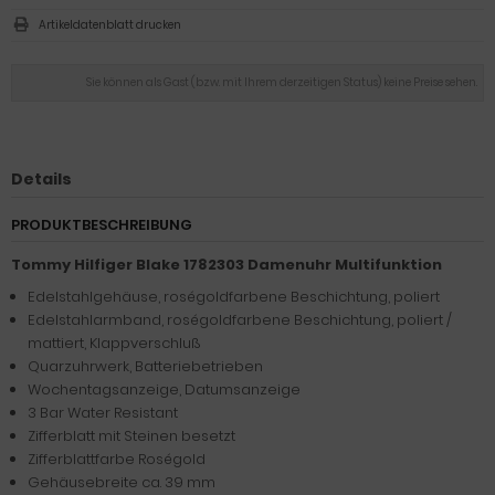
Artikeldatenblatt drucken
Sie können als Gast (bzw. mit Ihrem derzeitigen Status) keine Preise sehen.
Details
PRODUKTBESCHREIBUNG
Tommy Hilfiger Blake 1782303 Damenuhr Multifunktion
Edelstahlgehäuse, roségoldfarbene Beschichtung, poliert
Edelstahlarmband, roségoldfarbene Beschichtung, poliert /
mattiert, Klappverschluß
Quarzuhrwerk, Batteriebetrieben
Wochentagsanzeige, Datumsanzeige
3 Bar Water Resistant
Zifferblatt mit Steinen besetzt
Zifferblattfarbe Roségold
Gehäusebreite ca. 39 mm