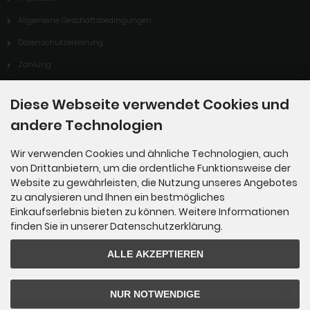
Allgemeine Geschäftsbedingungen
Datenschutzerklärung
Zahlung
Versand
Diese Webseite verwendet Cookies und
Dropshipping Service
andere Technologien
EPR
Wir verwenden Cookies und ähnliche Technologien, auch
Kontakt
von Drittanbietern, um die ordentliche Funktionsweise der
Cookie Einstellungen
Website zu gewährleisten, die Nutzung unseres Angebotes
zu analysieren und Ihnen ein bestmögliches
Einkaufserlebnis bieten zu können. Weitere Informationen
finden Sie in unserer Datenschutzerklärung.
Newsletter-Anmeldung
ALLE AKZEPTIEREN
E-Mail-Adresse:
NUR NOTWENDIGE