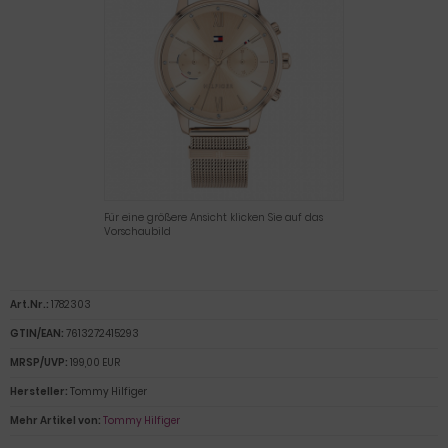
Für eine größere Ansicht klicken Sie auf das
Vorschaubild
Art.Nr.:
1782303
GTIN/EAN:
7613272415293
MRSP/UVP:
199,00 EUR
Hersteller:
Tommy Hilfiger
Mehr Artikel von:
Tommy Hilfiger