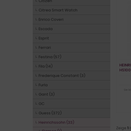
Citizen
Citrea Smart Watch
Enrico Coveri
Escada
Esprit
Ferrari
Festina (57)
HEINR
Fila (14)
HS100
Frederique Constant (3)
Furla
Sie 
Gant (3)
GC
Guess (372)
Heinrichssohn (33)
Zeige
1