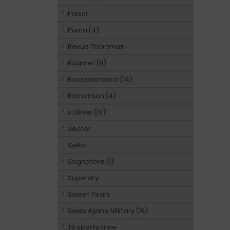
Pulsar
Puma (4)
Revue Thommen
Roamer (9)
Roccobarocco (14)
Romanson (4)
s.Oliver (13)
Sector
Seiko
Sognatore (1)
Superdry
Sweet Years
Swiss Alpine Military (16)
T5 sports time