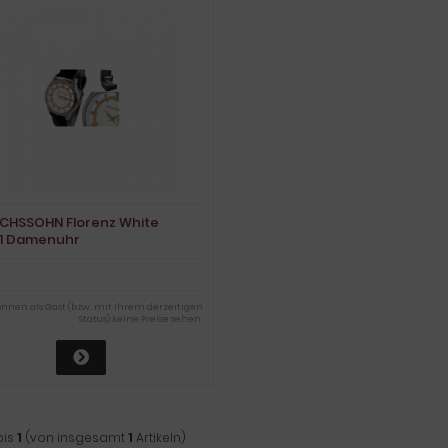
ICHSSOHN Florenz White
1 Damenuhr
können als Gast (bzw. mit Ihrem derzeitigen
Status) keine Preise sehen.
bis
1
(von insgesamt
1
Artikeln)