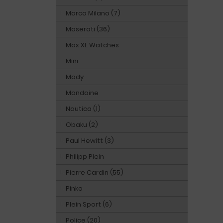
Marco Milano (7)
Maserati (36)
Max XL Watches
Mini
Mody
Mondaine
Nautica (1)
Obaku (2)
Paul Hewitt (3)
Philipp Plein
Pierre Cardin (55)
Pinko
Plein Sport (6)
Police (20)