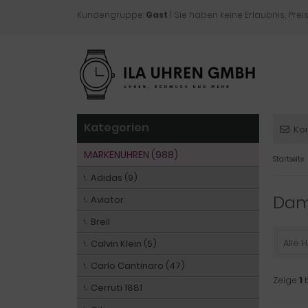
Kundengruppe:
Gast
| Sie haben keine Erlaubnis, Preis
Kategorien
Ko
MARKENUHREN (988)
Startseite
Adidas (9)
Da
Aviator
Breil
Alle H
Calvin Klein (5)
Carlo Cantinaro (47)
Zeige
1
Cerruti 1881