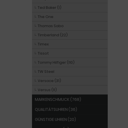
Ted Baker (1)
The One
Thomas Sabo
Timberland (22)
Timex
Tissot
Tommy Hilfiger (110)
TW Steel
Versace (31)
Versus (11)
MARKENSCHMUCK (768)
QUALITÄTSUHREN (36)
GÜNSTIGE UHREN (20)