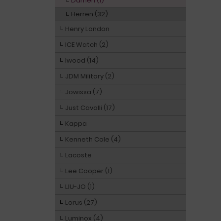
Damen (1)
Herren (32)
Henry London
ICE Watch (2)
Iwood (14)
JDM Military (2)
Jowissa (7)
Just Cavalli (17)
Kappa
Kenneth Cole (4)
Lacoste
Lee Cooper (1)
LIU-JO (1)
Lorus (27)
Luminox (4)