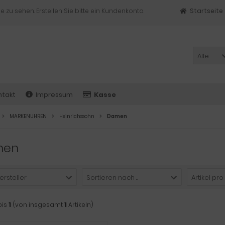
e zu sehen. Erstellen Sie bitte ein Kundenkonto.
Startseite
Alle
ntakt
Impressum
Kasse
MARKENUHREN
Heinrichssohn
Damen
men
ersteller
Sortieren nach ...
Artikel pro
bis
1
(von insgesamt
1
Artikeln)