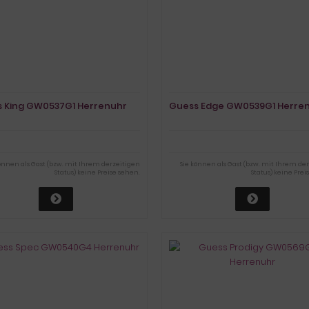
 King GW0537G1 Herrenuhr
Guess Edge GW0539G1 Herre
können als Gast (bzw. mit Ihrem derzeitigen
Sie können als Gast (bzw. mit Ihrem de
Status) keine Preise sehen.
Status) keine Prei