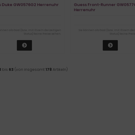
s Duke GW0576G2 Herrenuhr
Guess Front-Runner GW0577
Herrenuhr
können als Gast (bzw. mit Ihrem derzeitigen
Sie können als Gast (bzw. mit Ihrem de
Status) keine Preise sehen.
Status) keine Prei
3
bis
63
(von insgesamt
178
Artikeln)