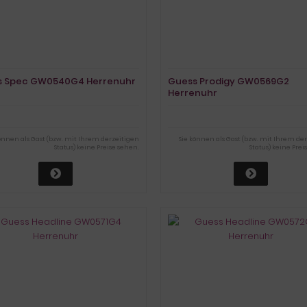
s Spec GW0540G4 Herrenuhr
Guess Prodigy GW0569G2
Herrenuhr
können als Gast (bzw. mit Ihrem derzeitigen
Sie können als Gast (bzw. mit Ihrem de
Status) keine Preise sehen.
Status) keine Prei