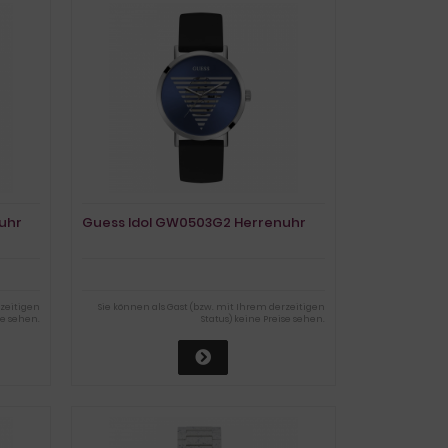
uhr
Guess Idol GW0503G2 Herrenuhr
rzeitigen
Sie können als Gast (bzw. mit Ihrem derzeitigen
se sehen.
Status) keine Preise sehen.