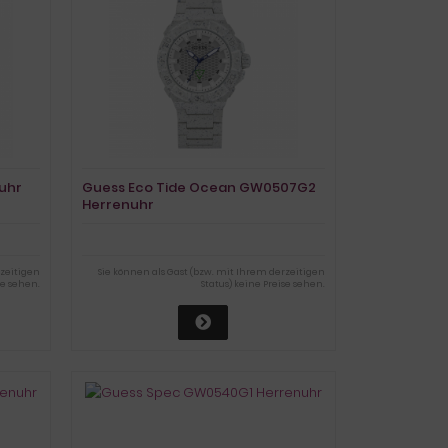
uhr
Guess Eco Tide Ocean GW0507G2
Herrenuhr
rzeitigen
Sie können als Gast (bzw. mit Ihrem derzeitigen
se sehen.
Status) keine Preise sehen.