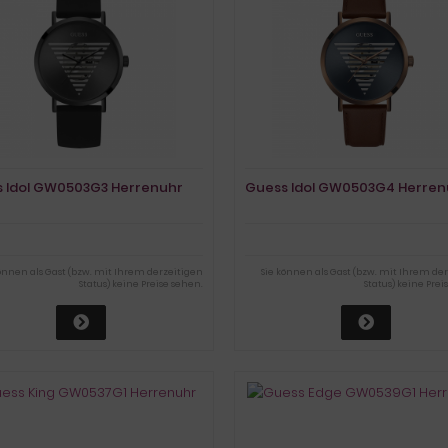
 Idol GW0503G3 Herrenuhr
Guess Idol GW0503G4 Herren
können als Gast (bzw. mit Ihrem derzeitigen
Sie können als Gast (bzw. mit Ihrem de
Status) keine Preise sehen.
Status) keine Prei