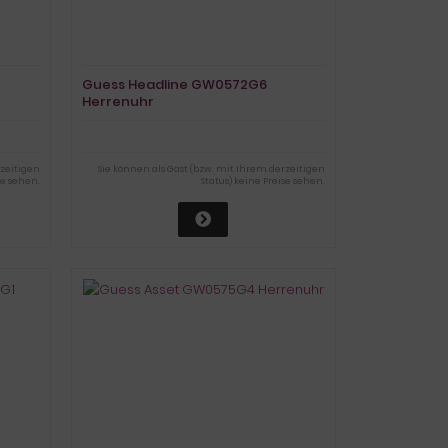
Guess Headline GW0572G6
Herrenuhr
rzeitigen
Sie können als Gast (bzw. mit Ihrem derzeitigen
se sehen.
Status) keine Preise sehen.