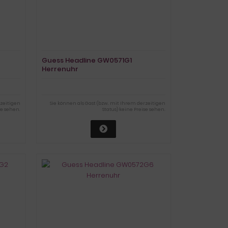
Guess Headline GW0571G1
Herrenuhr
rzeitigen
Sie können als Gast (bzw. mit Ihrem derzeitigen
se sehen.
Status) keine Preise sehen.