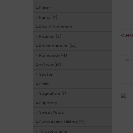
Pulsar
Puma (4)
Revue Thommen
Gues
Roamer (9)
Roccobarocco (14)
Romanson (4)
Sie 
s.Oliver (13)
Sector
Seiko
Sognatore (1)
Superdry
Sweet Years
Swiss Alpine Military (16)
T5 sports time