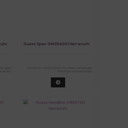
nuhr
Guess Spec GW0540G1 Herrenuhr
rzeitigen
Sie können als Gast (bzw. mit Ihrem derzeitigen
se sehen.
Status) keine Preise sehen.