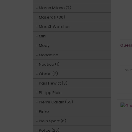
Marco Milano (7)
Maserati (36)
Max XL Watches
Mini
Guess
Mody
Mondaine
Nautica (1)
Sie 
Obaku (2)
Paul Hewitt (3)
Philipp Plein
Pierre Cardin (55)
Pinko
Plein Sport (6)
Police (20)