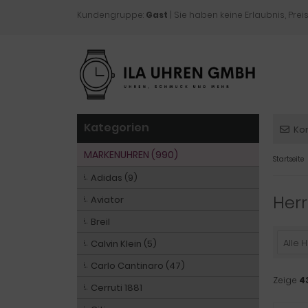
Kundengruppe:
Gast
| Sie haben keine Erlaubnis, Preis
Kategorien
Ko
MARKENUHREN (990)
Startseite
Adidas (9)
Her
Aviator
Breil
Alle H
Calvin Klein (5)
Carlo Cantinaro (47)
Zeige
4
Cerruti 1881