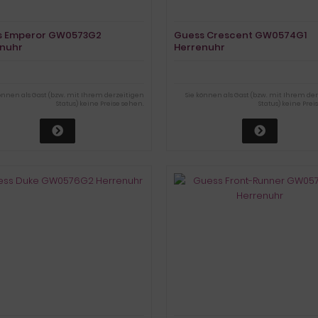
s Emperor GW0573G2
Guess Crescent GW0574G1
nuhr
Herrenuhr
können als Gast (bzw. mit Ihrem derzeitigen
Sie können als Gast (bzw. mit Ihrem de
Status) keine Preise sehen.
Status) keine Prei