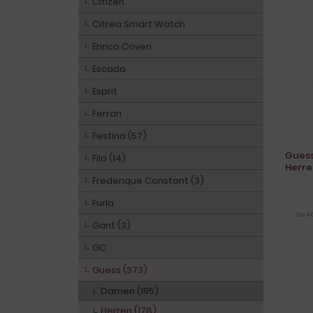
Citizen
Citrea Smart Watch
Enrico Coveri
Escada
Esprit
Ferrari
Festina (57)
Gues
Fila (14)
Herre
Frederique Constant (3)
Furla
Sie 
Gant (3)
GC
Guess (373)
Damen (195)
Herren (178)