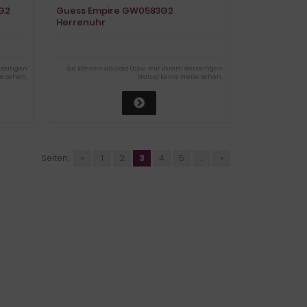
G2
Guess Empire GW0583G2
Herrenuhr
rzeitigen
Sie können als Gast (bzw. mit Ihrem derzeitigen
se sehen.
Status) keine Preise sehen.
Seiten:
«
1
2
3
4
5
...
»