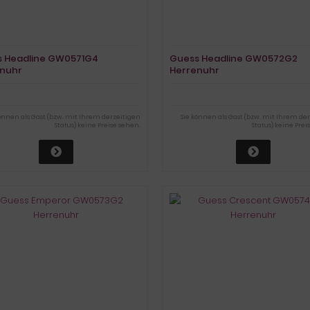
 Headline GW0571G4
Guess Headline GW0572G2
nuhr
Herrenuhr
können als Gast (bzw. mit Ihrem derzeitigen
Sie können als Gast (bzw. mit Ihrem de
Status) keine Preise sehen.
Status) keine Prei