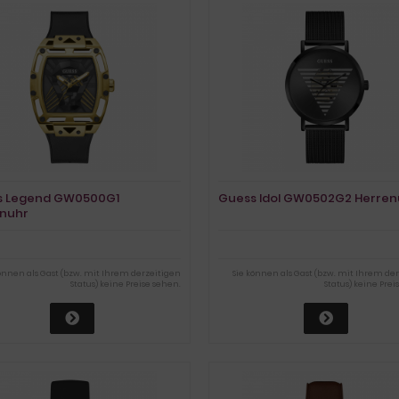
s Legend GW0500G1
Guess Idol GW0502G2 Herren
nuhr
können als Gast (bzw. mit Ihrem derzeitigen
Sie können als Gast (bzw. mit Ihrem de
Status) keine Preise sehen.
Status) keine Prei