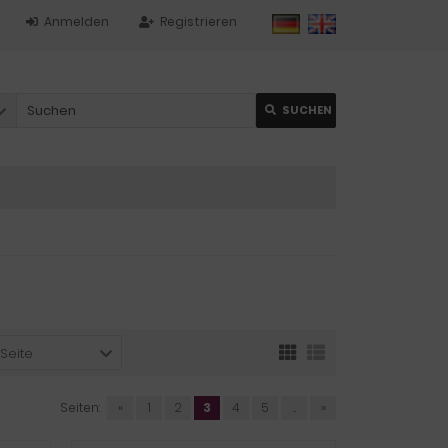
Anmelden
Registrieren
SUCHEN
 Seite
Seiten:
«
1
2
3
4
5
...
»