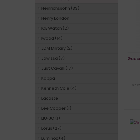
Heinrichssohn (33)
Henry London
ICE Watch (2)
Iwood (14)
JDM Military (2)
Jowissa (7)
Guess
Just Cavalli (17)
Kappa
Sie 
Kenneth Cole (4)
Lacoste
Lee Cooper (1)
LIU-JO (1)
Lorus (27)
Luminox (4)