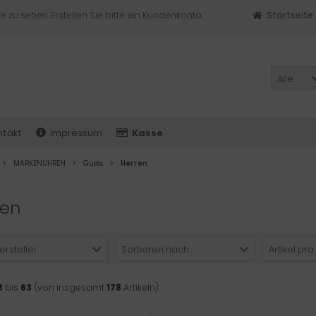
e zu sehen. Erstellen Sie bitte ein Kundenkonto.
Startseite
Alle
ntakt
Impressum
Kasse
MARKENUHREN
Guess
Herren
ren
ersteller
Sortieren nach ...
Artikel pro
3
bis
63
(von insgesamt
178
Artikeln)