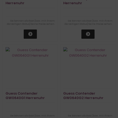
Herrenuhr
Herrenuhr
Sie können als Gast (bzw. mit Ihrem
Sie können als Gast (bzw. mit Ihrem
derzeitigen Status) keine Preise sehen.
derzeitigen Status) keine Preise sehen.
Guess Contender
Guess Contender
GW0640G1 Herrenuhr
GW0640G2 Herrenuhr
Sie können als Gast (bzw. mit Ihrem
Sie können als Gast (bzw. mit Ihrem