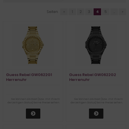
Seiten:
«
1
2
3
4
5
...
»
Guess Rebel GW0622G1
Guess Rebel GW0622G2
Herrenuhr
Herrenuhr
Sie können als Gast (bzw. mit Ihrem
Sie können als Gast (bzw. mit Ihrem
derzeitigen Status) keine Preise sehen.
derzeitigen Status) keine Preise sehen.