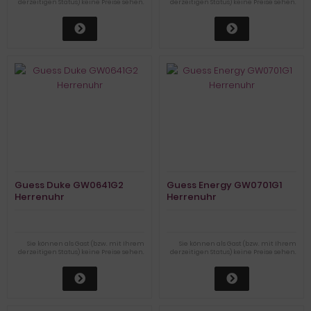
derzeitigen Status) keine Preise sehen.
derzeitigen Status) keine Preise sehen.
Guess Duke GW0641G2
Guess Energy GW0701G1
Herrenuhr
Herrenuhr
Sie können als Gast (bzw. mit Ihrem
Sie können als Gast (bzw. mit Ihrem
derzeitigen Status) keine Preise sehen.
derzeitigen Status) keine Preise sehen.