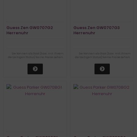
Guess Zen GW0707G2
Guess Zen GW0707G3
Herrenuhr
Herrenuhr
Sie können als Gast (bzw. mit Ihrem
Sie können als Gast (bzw. mit Ihrem
derzeitigen Status) keine Preise sehen.
derzeitigen Status) keine Preise sehen.