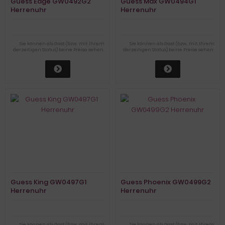
Guess Edge GW0492G2
Guess Max GW0494G1
Herrenuhr
Herrenuhr
Sie können als Gast (bzw. mit Ihrem
Sie können als Gast (bzw. mit Ihrem
derzeitigen Status) keine Preise sehen.
derzeitigen Status) keine Preise sehen.
Guess King GW0497G1
Guess Phoenix GW0499G2
Herrenuhr
Herrenuhr
Sie können als Gast (bzw. mit Ihrem
Sie können als Gast (bzw. mit Ihrem