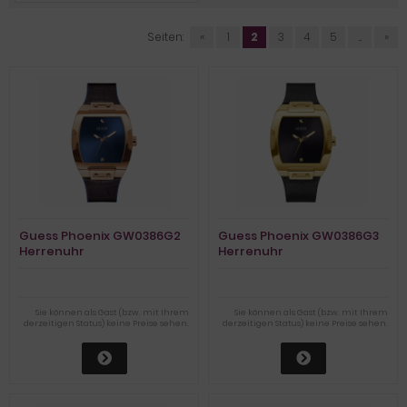
Seiten:
«
1
2
3
4
5
...
»
Guess Phoenix GW0386G2
Guess Phoenix GW0386G3
Herrenuhr
Herrenuhr
Sie können als Gast (bzw. mit Ihrem
Sie können als Gast (bzw. mit Ihrem
derzeitigen Status) keine Preise sehen.
derzeitigen Status) keine Preise sehen.