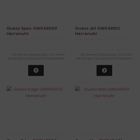
Guess Spec GW0490G3
Guess Jet GW0491G2
Herrenuhr
Herrenuhr
Sie können als Gast (bzw. mit Ihrem
Sie können als Gast (bzw. mit Ihrem
derzeitigen Status) keine Preise sehen.
derzeitigen Status) keine Preise sehen.