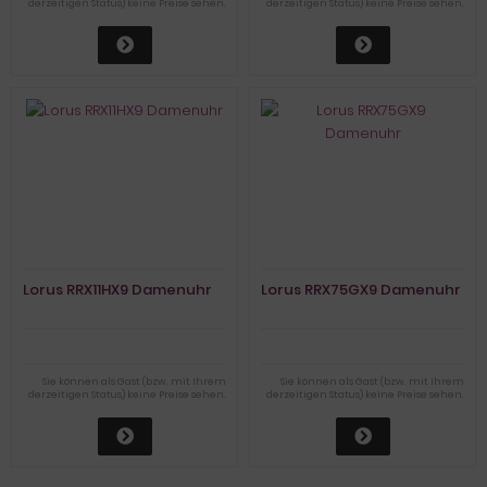
derzeitigen Status) keine Preise sehen.
derzeitigen Status) keine Preise sehen.
Lorus RRX11HX9 Damenuhr
Lorus RRX75GX9 Damenuhr
Sie können als Gast (bzw. mit Ihrem
Sie können als Gast (bzw. mit Ihrem
derzeitigen Status) keine Preise sehen.
derzeitigen Status) keine Preise sehen.