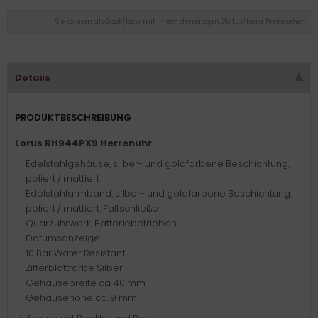
Sie können als Gast (bzw. mit Ihrem derzeitigen Status) keine Preise sehen.
Details
PRODUKTBESCHREIBUNG
Lorus RH944PX9 Herrenuhr
Edelstahlgehäuse, silber- und goldfarbene Beschichtung,
poliert / mattiert
Edelstahlarmband, silber- und goldfarbene Beschichtung,
poliert / mattiert, Faltschließe
Quarzuhrwerk, Batteriebetrieben
Datumsanzeige
10 Bar Water Resistant
Zifferblattfarbe Silber
Gehäusebreite ca. 40 mm
Gehäusehöhe ca. 9 mm