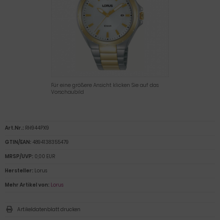
Für eine größere Ansicht klicken Sie auf das
Vorschaubild
Art.Nr.:
RH944PX9
GTIN/EAN:
4894138355479
MRSP/UVP:
0,00 EUR
Hersteller:
Lorus
Mehr Artikel von:
Lorus
Artikeldatenblatt drucken