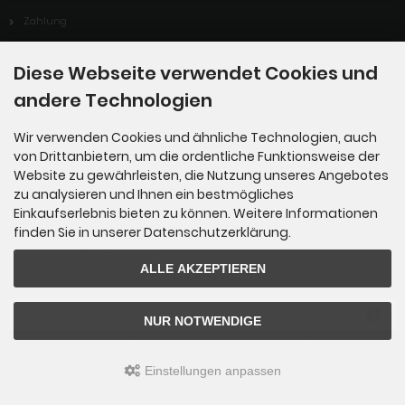
Zahlung
Versand
Diese Webseite verwendet Cookies und
Dropshipping Service
andere Technologien
EPR
Wir verwenden Cookies und ähnliche Technologien, auch
Kontakt
von Drittanbietern, um die ordentliche Funktionsweise der
Cookie Einstellungen
Website zu gewährleisten, die Nutzung unseres Angebotes
zu analysieren und Ihnen ein bestmögliches
Einkaufserlebnis bieten zu können. Weitere Informationen
finden Sie in unserer Datenschutzerklärung.
Newsletter-Anmeldung
ALLE AKZEPTIEREN
E-Mail-Adresse:
NUR NOTWENDIGE
Der Newsletter kann jederzeit hier oder in Ihrem Kundenkonto abbestellt werden.
Einstellungen anpassen