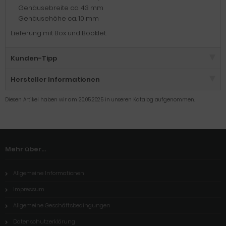
Gehäusebreite ca. 43 mm
Gehäusehöhe ca. 10 mm
Lieferung mit Box und Booklet.
Kunden-Tipp
Hersteller Informationen
Diesen Artikel haben wir am 20.05.2025 in unseren Katalog aufgenommen.
Mehr über...
Allgemeine Informationen
Impressum
Allgemeine Geschäftsbedingungen
Datenschutzerklärung