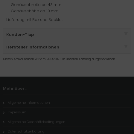
Gehäusebreite ca. 43 mm
Gehäusehöhe ca. 10 mm
Lieferung mit Box und Booklet.
Kunden-Tipp
Hersteller Informationen
Diesen Artikel haben wir am 20.05.2025 in unseren Katalog aufgenommen.
Mehr über...
Allgemeine Informationen
Impressum
Allgemeine Geschäftsbedingungen
Datenschutzerklärung