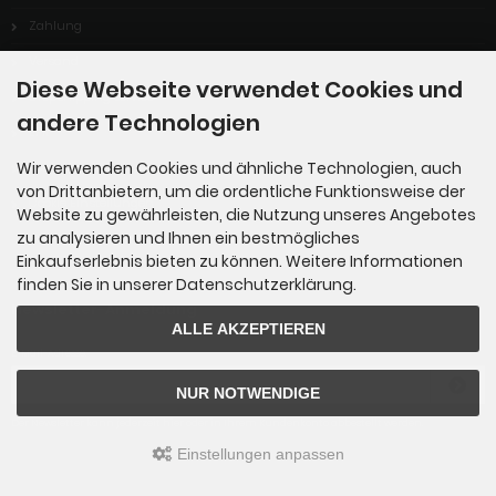
Zahlung
Versand
Diese Webseite verwendet Cookies und
Dropshipping Service
andere Technologien
EPR
Wir verwenden Cookies und ähnliche Technologien, auch
Kontakt
von Drittanbietern, um die ordentliche Funktionsweise der
Cookie Einstellungen
Website zu gewährleisten, die Nutzung unseres Angebotes
zu analysieren und Ihnen ein bestmögliches
Einkaufserlebnis bieten zu können. Weitere Informationen
finden Sie in unserer Datenschutzerklärung.
Newsletter-Anmeldung
ALLE AKZEPTIEREN
E-Mail-Adresse:
NUR NOTWENDIGE
Der Newsletter kann jederzeit hier oder in Ihrem Kundenkonto abbestellt werden.
Einstellungen anpassen