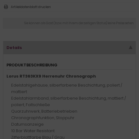
Artikeldatenblatt drucken
Sie können als Gast (bzw. mit Ihrem derzeitigen Status) keine Preise sehen.
Details
PRODUKTBESCHREIBUNG
Lorus RT363KX9 Herrenuhr Chronograph
Edelstahlgehäuse, silberfarbene Beschichtung, poliert /
mattiert
Edelstahlarmband, silberfarbene Beschichtung, mattiert /
poliert, Faltschließe
Quarzuhrwerk, Batteriebetrieben
Chronographfunktion, Stoppuhr
Datumsanzeige
10 Bar Water Resistant
Zifferblattfarbe Blau / Grau